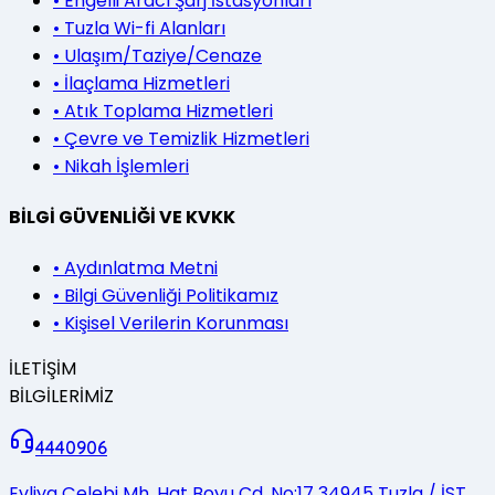
•
Engelli Aracı Şarj İstasyonları
•
Tuzla Wi-fi Alanları
•
Ulaşım/Taziye/Cenaze
•
İlaçlama Hizmetleri
•
Atık Toplama Hizmetleri
•
Çevre ve Temizlik Hizmetleri
•
Nikah İşlemleri
BİLGİ GÜVENLİĞİ VE KVKK
•
Aydınlatma Metni
•
Bilgi Güvenliği Politikamız
•
Kişisel Verilerin Korunması
İLETİŞİM
BİLGİLERİMİZ
4440906
Evliya Çelebi Mh. Hat Boyu Cd. No:17 34945 Tuzla / İST