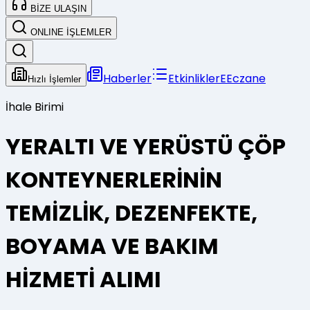
BİZE ULAŞIN
ONLINE İŞLEMLER
Haberler
Etkinlikler
E
Eczane
Hızlı İşlemler
İhale Birimi
YERALTI VE YERÜSTÜ ÇÖP
KONTEYNERLERİNİN
TEMİZLİK, DEZENFEKTE,
BOYAMA VE BAKIM
HİZMETİ ALIMI