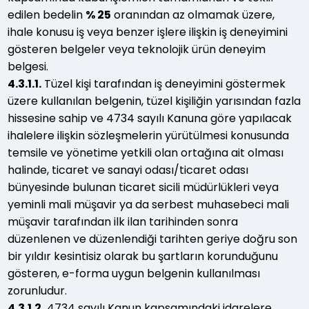
edilen bedelin
% 25
oranından az olmamak üzere,
ihale konusu iş veya benzer işlere ilişkin iş deneyimini
gösteren belgeler veya teknolojik ürün deneyim
belgesi.
4.3.1.1.
Tüzel kişi tarafından iş deneyimini göstermek
üzere kullanılan belgenin, tüzel kişiliğin yarısından fazla
hissesine sahip ve 4734 sayılı Kanuna göre yapılacak
ihalelere ilişkin sözleşmelerin yürütülmesi konusunda
temsile ve yönetime yetkili olan ortağına ait olması
halinde, ticaret ve sanayi odası/ticaret odası
bünyesinde bulunan ticaret sicili müdürlükleri veya
yeminli mali müşavir ya da serbest muhasebeci mali
müşavir tarafından ilk ilan tarihinden sonra
düzenlenen ve düzenlendiği tarihten geriye doğru son
bir yıldır kesintisiz olarak bu şartların korunduğunu
gösteren, e-forma uygun belgenin kullanılması
zorunludur.
4.3.1.2.
4734 sayılı Kanun kapsamındaki idarelere