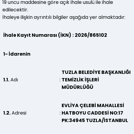
19 uncu maddesine göre açık ihale usulü ile ihale
edilecektir.
İhaleye ilişkin ayrıntılı bilgiler aşağıda yer almaktadır:
İhale Kayıt Numarası (İKN)
:
2026/865102
1- İdarenin
TUZLA BELEDİYE BAŞKANLIĞI
1.1.
Adı
:
TEMİZLİK İŞLERİ
MÜDÜRLÜĞÜ
EVLİYA ÇELEBİ MAHALLESİ
1.2.
Adresi
:
HATBOYU CADDESİ NO:17
PK:34945 TUZLA/İSTANBUL