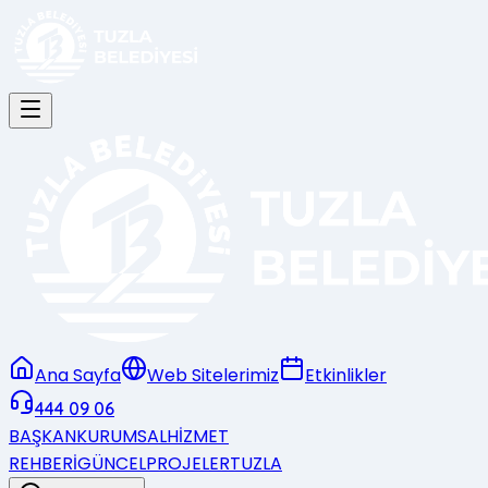
Ana Sayfa
Web Sitelerimiz
Etkinlikler
444 09 06
BAŞKAN
KURUMSAL
HİZMET
REHBERİ
GÜNCEL
PROJELER
TUZLA