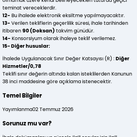
olmamak üzere kendi belirleyecekleri tutarda geçici
teminat vereceklerdir.
12-
Bu ihalede elektronik eksiltme yapılmayacaktır.
13-
Verilen tekliflerin geçerlilik süresi, ihale tarihinden
itibaren
90 (Doksan)
takvim günüdür.
14-
Konsorsiyum olarak ihaleye teklif verilemez.
15- Diğer hususlar:
İhalede Uygulanacak Sınır Değer Katsayısı (R) :
Diğer
Hizmetler/0,78
Teklifi sınır değerin altında kalan isteklilerden Kanunun
38 inci maddesine göre açıklama istenecektir.
Temel Bilgiler
Yayımlanma
02 Temmuz 2026
Sorunuz mu var?