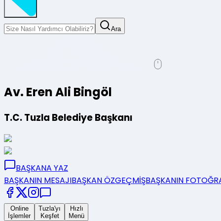
Ara
Av. Eren Ali Bingöl
T.C. Tuzla Belediye Başkanı
BAŞKANA
YAZ
BAŞKANIN
MESAJI
BAŞKAN
ÖZGEÇMİŞ
BAŞKANIN
FOTOĞRA
Online
Tuzla'yı
Hızlı
İşlemler
Keşfet
Menü