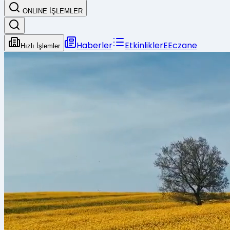
ONLINE İŞLEMLER
Haberler
Etkinlikler
E
Eczane
Hızlı İşlemler