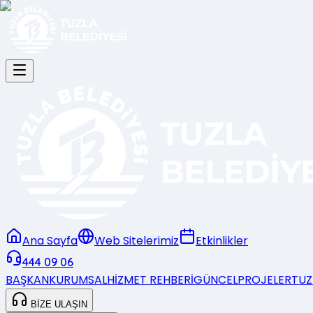
Ana Sayfa
Web Sitelerimiz
Etkinlikler
444 09 06
BAŞKAN
KURUMSAL
HİZMET REHBERİ
GÜNCEL
PROJELER
TUZ
BİZE ULAŞIN