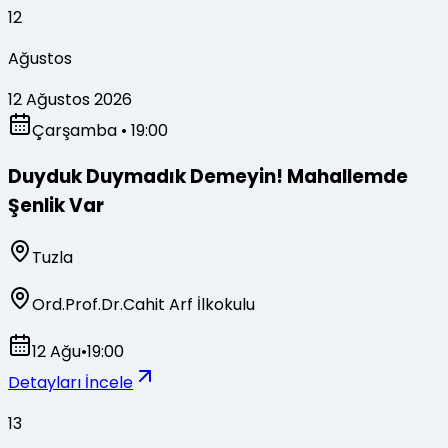
12
Ağustos
12 Ağustos 2026
Çarşamba
• 19:00
Duyduk Duymadık Demeyin! Mahallemde
Şenlik Var
Tuzla
Ord.Prof.Dr.Cahit Arf İlkokulu
12 Ağu
•
19:00
Detayları İncele
13