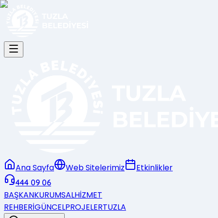
Ana Sayfa
Web Sitelerimiz
Etkinlikler
444 09 06
BAŞKAN
KURUMSAL
HİZMET
REHBERİ
GÜNCEL
PROJELER
TUZLA