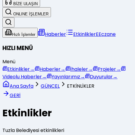
BİZE ULAŞIN
ONLINE İŞLEMLER
Haberler
Etkinlikler
E
Eczane
Hızlı İşlemler
HIZLI MENÜ
Menü
Etkinlikler
→
Haberler
→
İhaleler
→
Projeler
→
Videolu Haberler
→
Yayınlarımız
→
Duyurular
→
Ana Sayfa
GÜNCEL
ETKİNLİKLER
GERİ
Etkinlikler
Tuzla Belediyesi etkinlikleri