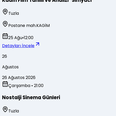
Kadın Film Tahlili ve Analizi ''Simyacı''
Tuzla
Postane mah.KAGİM
25 Ağu
•
12:00
Detayları İncele
26
Ağustos
26 Ağustos 2026
Çarşamba
• 21:00
Nostalji Sinema Günleri
Tuzla