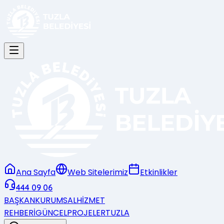
Ana Sayfa
Web Sitelerimiz
Etkinlikler
444 09 06
BAŞKAN
KURUMSAL
HİZMET
REHBERİ
GÜNCEL
PROJELER
TUZLA