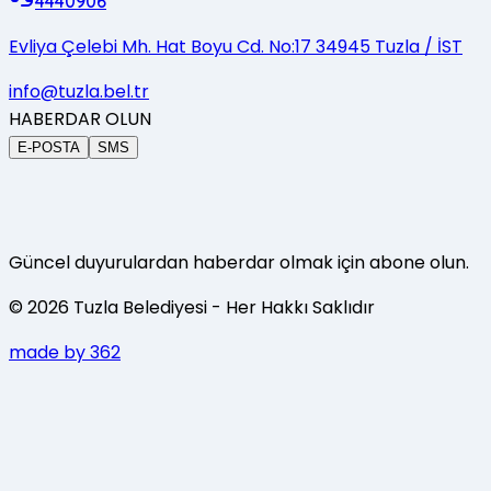
4440906
Evliya Çelebi Mh. Hat Boyu Cd. No:17 34945 Tuzla / İST
info@tuzla.bel.tr
HABERDAR OLUN
E-POSTA
SMS
Güncel duyurulardan haberdar olmak için abone olun.
©
2026
Tuzla Belediyesi
- Her Hakkı Saklıdır
made by 362