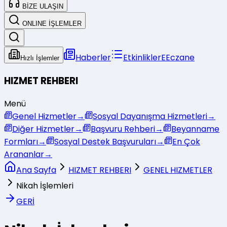
BİZE ULAŞIN
ONLINE İŞLEMLER
Haberler
Etkinlikler
E
Eczane
Hızlı İşlemler
HIZMET REHBERI
Menü
Genel Hizmetler
→
Sosyal Dayanışma Hizmetleri
→
Diğer Hizmetler
→
Başvuru Rehberi
→
Beyanname
Formları
→
Sosyal Destek Başvuruları
→
En Çok
Arananlar
→
Ana Sayfa
HIZMET REHBERI
GENEL HIZMETLER
Nikah İşlemleri
GERİ