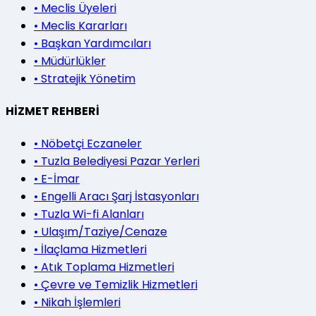
•
Meclis Üyeleri
•
Meclis Kararları
•
Başkan Yardımcıları
•
Müdürlükler
•
Stratejik Yönetim
HİZMET REHBERİ
•
Nöbetçi Eczaneler
•
Tuzla Belediyesi Pazar Yerleri
•
E-İmar
•
Engelli Aracı Şarj İstasyonları
•
Tuzla Wi-fi Alanları
•
Ulaşım/Taziye/Cenaze
•
İlaçlama Hizmetleri
•
Atık Toplama Hizmetleri
•
Çevre ve Temizlik Hizmetleri
•
Nikah İşlemleri