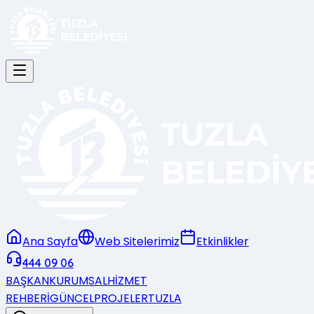
Ana Sayfa
Web Sitelerimiz
Etkinlikler
444 09 06
BAŞKAN
KURUMSAL
HİZMET
REHBERİ
GÜNCEL
PROJELER
TUZLA