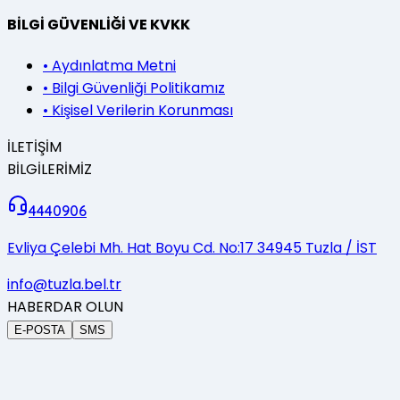
BİLGİ GÜVENLİĞİ VE KVKK
•
Aydınlatma Metni
•
Bilgi Güvenliği Politikamız
•
Kişisel Verilerin Korunması
İLETİŞİM
BİLGİLERİMİZ
4440906
Evliya Çelebi Mh. Hat Boyu Cd. No:17 34945 Tuzla / İST
info@tuzla.bel.tr
HABERDAR OLUN
E-POSTA
SMS