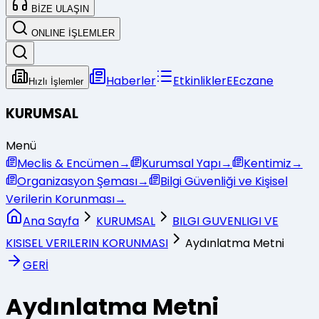
BİZE ULAŞIN
ONLINE İŞLEMLER
Haberler
Etkinlikler
E
Eczane
Hızlı İşlemler
KURUMSAL
Menü
Meclis & Encümen
→
Kurumsal Yapı
→
Kentimiz
→
Organizasyon Şeması
→
Bilgi Güvenliği ve Kişisel
Verilerin Korunması
→
Ana Sayfa
KURUMSAL
BILGI GUVENLIGI VE
KISISEL VERILERIN KORUNMASI
Aydınlatma Metni
GERİ
Aydınlatma Metni