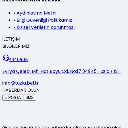
•
Aydınlatma Metni
•
Bilgi Güvenliği Politikamız
•
Kişisel Verilerin Korunması
İLETİŞİM
BİLGİLERİMİZ
4440906
Evliya Çelebi Mh. Hat Boyu Cd. No:17 34945 Tuzla / İST
info@tuzla.bel.tr
HABERDAR OLUN
E-POSTA
SMS
Güncel duyurulardan haberdar olmak için abone olun.