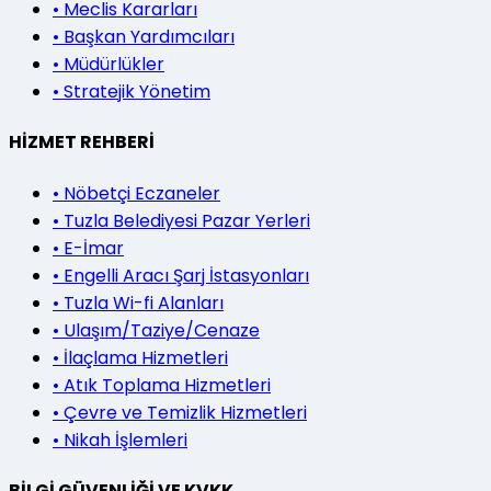
•
Meclis Kararları
•
Başkan Yardımcıları
•
Müdürlükler
•
Stratejik Yönetim
HİZMET REHBERİ
•
Nöbetçi Eczaneler
•
Tuzla Belediyesi Pazar Yerleri
•
E-İmar
•
Engelli Aracı Şarj İstasyonları
•
Tuzla Wi-fi Alanları
•
Ulaşım/Taziye/Cenaze
•
İlaçlama Hizmetleri
•
Atık Toplama Hizmetleri
•
Çevre ve Temizlik Hizmetleri
•
Nikah İşlemleri
BİLGİ GÜVENLİĞİ VE KVKK