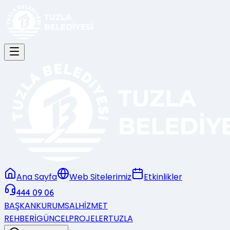
Ana Sayfa
Web Sitelerimiz
Etkinlikler
444 09 06
BAŞKAN
KURUMSAL
HİZMET
REHBERİ
GÜNCEL
PROJELER
TUZLA