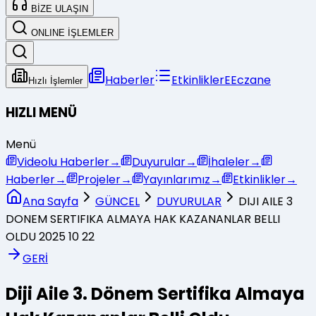
BİZE ULAŞIN
ONLINE İŞLEMLER
Haberler
Etkinlikler
E
Eczane
Hızlı İşlemler
HIZLI MENÜ
Menü
Videolu Haberler
→
Duyurular
→
İhaleler
→
Haberler
→
Projeler
→
Yayınlarımız
→
Etkinlikler
→
Ana Sayfa
GÜNCEL
DUYURULAR
DIJI AILE 3
DONEM SERTIFIKA ALMAYA HAK KAZANANLAR BELLI
OLDU 2025 10 22
GERİ
Diji Aile 3. Dönem Sertifika Almaya