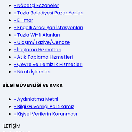
•
Nöbetçi Eczaneler
•
Tuzla Belediyesi Pazar Yerleri
•
E-İmar
•
Engelli Aracı Şarj İstasyonları
•
Tuzla Wi-fi Alanları
•
Ulaşım/Taziye/Cenaze
•
İlaçlama Hizmetleri
•
Atık Toplama Hizmetleri
•
Çevre ve Temizlik Hizmetleri
•
Nikah İşlemleri
BİLGİ GÜVENLİĞİ VE KVKK
•
Aydınlatma Metni
•
Bilgi Güvenliği Politikamız
•
Kişisel Verilerin Korunması
İLETİŞİM