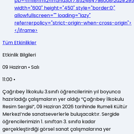
pb=!1m18!1m12!1m3!1d3017.852484798008!2d29.29
width="600" height="450" style="border:0;"
allowfullscreen="" loading="lazy"
referrerpolicy="strict-origin-when-cross-origin">
</iframe>
Tüm Etkinlikler
Etkinlik Bilgileri
09
Haziran
•
Salı
11:00 •
Çağrıbey İlkokulu 3.sınıfı öğrencilerinin yıl boyunca
hazırladığı çalışmaların yer aldığı “Çağrıbey İlkokulu
Resim Sergisi”, 09 Haziran 2026 tarihinde Rumeli Kültür
Merkezi’nde sanatseverlerle buluşacaktır. Sergide
öğrencilerimizin 1. sınıftan 3. sınıfa kadar
gerçekleştirdiği görsel sanat çalışmalarına yer