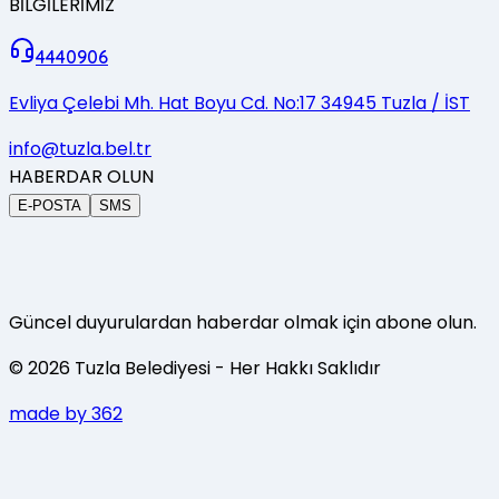
BİLGİLERİMİZ
4440906
Evliya Çelebi Mh. Hat Boyu Cd. No:17 34945 Tuzla / İST
info@tuzla.bel.tr
HABERDAR OLUN
E-POSTA
SMS
Güncel duyurulardan haberdar olmak için abone olun.
©
2026
Tuzla Belediyesi
- Her Hakkı Saklıdır
made by 362