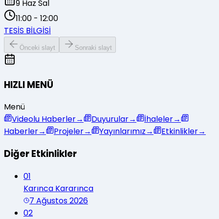
9 Haz Sal
11:00
-
12:00
TESİS BİLGİSİ
Önceki slayt
Sonraki slayt
HIZLI MENÜ
Menü
Videolu Haberler
→
Duyurular
→
İhaleler
→
Haberler
→
Projeler
→
Yayınlarımız
→
Etkinlikler
→
Diğer Etkinlikler
01
Karınca Kararınca
7 Ağustos 2026
02