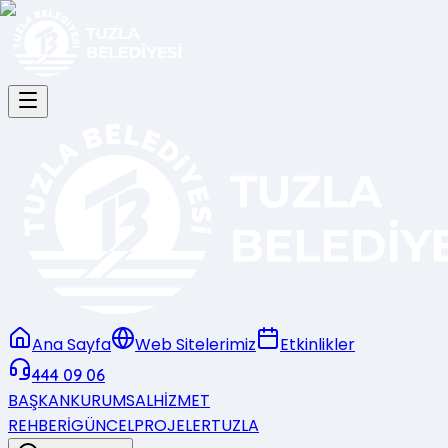
Ana Sayfa
Web Sitelerimiz
Etkinlikler
444 09 06
BAŞKAN
KURUMSAL
HİZMET
REHBERİ
GÜNCEL
PROJELER
TUZLA