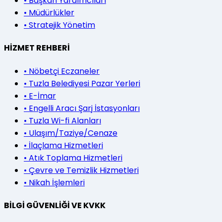
•
Başkan Yardımcıları
•
Müdürlükler
•
Stratejik Yönetim
HİZMET REHBERİ
•
Nöbetçi Eczaneler
•
Tuzla Belediyesi Pazar Yerleri
•
E-İmar
•
Engelli Aracı Şarj İstasyonları
•
Tuzla Wi-fi Alanları
•
Ulaşım/Taziye/Cenaze
•
İlaçlama Hizmetleri
•
Atık Toplama Hizmetleri
•
Çevre ve Temizlik Hizmetleri
•
Nikah İşlemleri
BİLGİ GÜVENLİĞİ VE KVKK