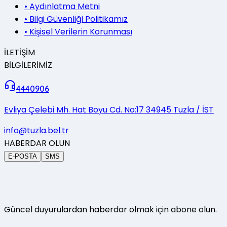
•
Aydınlatma Metni
•
Bilgi Güvenliği Politikamız
•
Kişisel Verilerin Korunması
İLETİŞİM
BİLGİLERİMİZ
4440906
Evliya Çelebi Mh. Hat Boyu Cd. No:17 34945 Tuzla / İST
info@tuzla.bel.tr
HABERDAR OLUN
E-POSTA
SMS
Güncel duyurulardan haberdar olmak için abone olun.