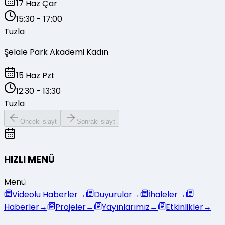
17 Haz Çar
15:30
-
17:00
Tuzla
Şelale Park Akademi Kadın
15 Haz Pzt
12:30
-
13:30
Tuzla
Önceki slayt
Sonraki slayt
HIZLI MENÜ
Menü
Videolu Haberler
→
Duyurular
→
İhaleler
→
Haberler
→
Projeler
→
Yayınlarımız
→
Etkinlikler
→