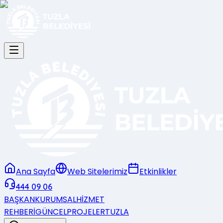
Ana Sayfa
Web Sitelerimiz
Etkinlikler
444 09 06
BAŞKAN
KURUMSAL
HİZMET
REHBERİ
GÜNCEL
PROJELER
TUZLA