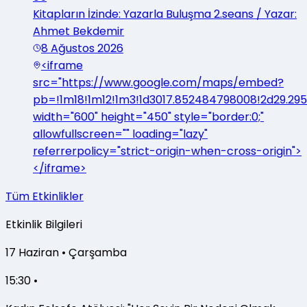
Kitapların İzinde: Yazarla Buluşma 2.seans / Yazar:
Ahmet Bekdemir
8 Ağustos 2026
<iframe
src="https://www.google.com/maps/embed?
pb=!1m18!1m12!1m3!1d3017.852484798008!2d29.29
width="600" height="450" style="border:0;"
allowfullscreen="" loading="lazy"
referrerpolicy="strict-origin-when-cross-origin">
</iframe>
Tüm Etkinlikler
Etkinlik Bilgileri
17
Haziran
•
Çarşamba
15:30 •