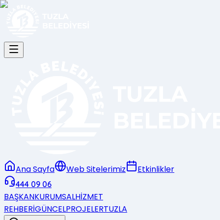
Ana Sayfa
Web Sitelerimiz
Etkinlikler
444 09 06
BAŞKAN
KURUMSAL
HİZMET
REHBERİ
GÜNCEL
PROJELER
TUZLA