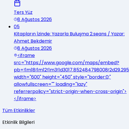
Ters Yüz
8 Ağustos 2026
05
Kitapların İzinde: Yazarla Buluşma 2.seans / Yazar:
Ahmet Bekdemir
8 Ağustos 2026
<iframe
src="https://www.google.com/maps/embed?
pb=!1m18!1m12!1m3!1d3017.852484798008!2d29.29
width="600" height="450" style="border:0;"
allowfullscreen="" loading="lazy"
referrerpolicy="strict-origin-when-cross-origin">
</iframe>
Tüm Etkinlikler
Etkinlik Bilgileri