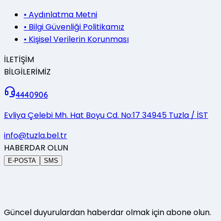
•
Aydınlatma Metni
•
Bilgi Güvenliği Politikamız
•
Kişisel Verilerin Korunması
İLETİŞİM
BİLGİLERİMİZ
4440906
Evliya Çelebi Mh. Hat Boyu Cd. No:17 34945 Tuzla / İST
info@tuzla.bel.tr
HABERDAR OLUN
E-POSTA
SMS
Güncel duyurulardan haberdar olmak için abone olun.