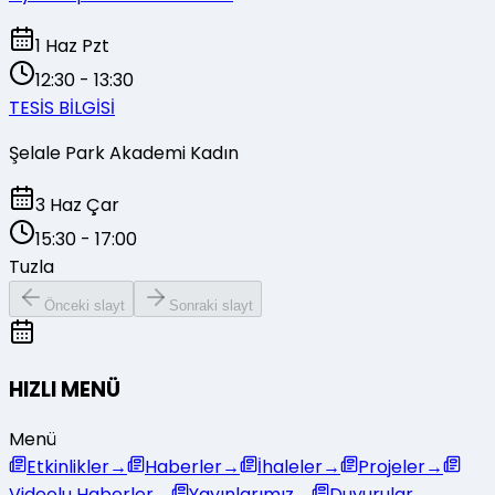
1 Haz Pzt
12:30
-
13:30
TESİS BİLGİSİ
Şelale Park Akademi Kadın
3 Haz Çar
15:30
-
17:00
Tuzla
Önceki slayt
Sonraki slayt
HIZLI MENÜ
Menü
Etkinlikler
→
Haberler
→
İhaleler
→
Projeler
→
Videolu Haberler
→
Yayınlarımız
→
Duyurular
→