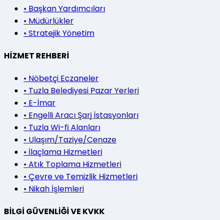
•
Başkan Yardımcıları
•
Müdürlükler
•
Stratejik Yönetim
HİZMET REHBERİ
•
Nöbetçi Eczaneler
•
Tuzla Belediyesi Pazar Yerleri
•
E-İmar
•
Engelli Aracı Şarj İstasyonları
•
Tuzla Wi-fi Alanları
•
Ulaşım/Taziye/Cenaze
•
İlaçlama Hizmetleri
•
Atık Toplama Hizmetleri
•
Çevre ve Temizlik Hizmetleri
•
Nikah İşlemleri
BİLGİ GÜVENLİĞİ VE KVKK