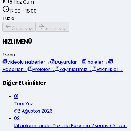
5 Haz Cum
17:00
-
18:00
Tuzla
Önceki slayt
Sonraki slayt
HIZLI MENÜ
Menü
Videolu Haberler
→
Duyurular
→
İhaleler
→
Haberler
→
Projeler
→
Yayınlarımız
→
Etkinlikler
→
Diğer Etkinlikler
01
Ters Yüz
8 Ağustos 2026
02
Kitapların İzinde: Yazarla Buluşma 2.seans / Yazar: