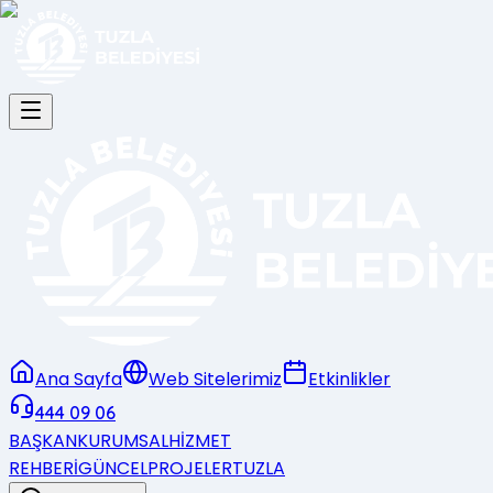
Ana Sayfa
Web Sitelerimiz
Etkinlikler
444 09 06
BAŞKAN
KURUMSAL
HİZMET
REHBERİ
GÜNCEL
PROJELER
TUZLA