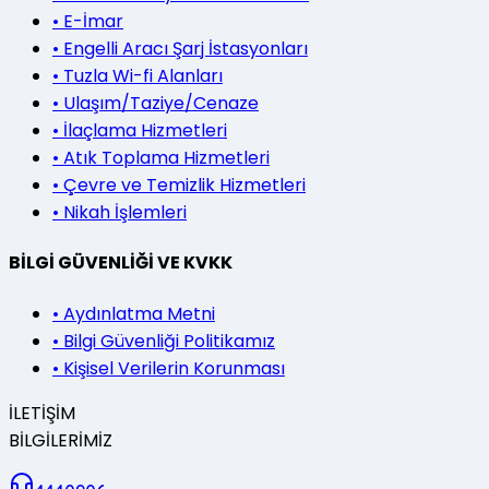
•
E-İmar
•
Engelli Aracı Şarj İstasyonları
•
Tuzla Wi-fi Alanları
•
Ulaşım/Taziye/Cenaze
•
İlaçlama Hizmetleri
•
Atık Toplama Hizmetleri
•
Çevre ve Temizlik Hizmetleri
•
Nikah İşlemleri
BİLGİ GÜVENLİĞİ VE KVKK
•
Aydınlatma Metni
•
Bilgi Güvenliği Politikamız
•
Kişisel Verilerin Korunması
İLETİŞİM
BİLGİLERİMİZ