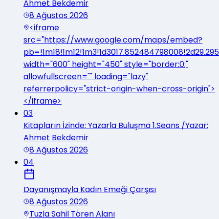
Ahmet Bekdemir
8 Ağustos 2026
<iframe
src="https://www.google.com/maps/embed?
pb=!1m18!1m12!1m3!1d3017.852484798008!2d29.29
width="600" height="450" style="border:0;"
allowfullscreen="" loading="lazy"
referrerpolicy="strict-origin-when-cross-origin">
</iframe>
03
Kitapların İzinde: Yazarla Buluşma 1.Seans /Yazar:
Ahmet Bekdemir
8 Ağustos 2026
04
Dayanışmayla Kadın Emeği Çarşısı
8 Ağustos 2026
Tuzla Sahil Tören Alanı