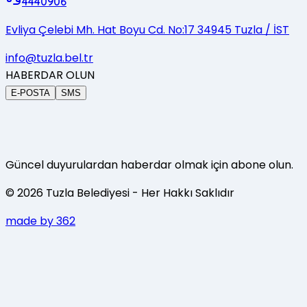
4440906
Evliya Çelebi Mh. Hat Boyu Cd. No:17 34945 Tuzla / İST
info@tuzla.bel.tr
HABERDAR OLUN
E-POSTA
SMS
Güncel duyurulardan haberdar olmak için abone olun.
©
2026
Tuzla Belediyesi
- Her Hakkı Saklıdır
made by 362