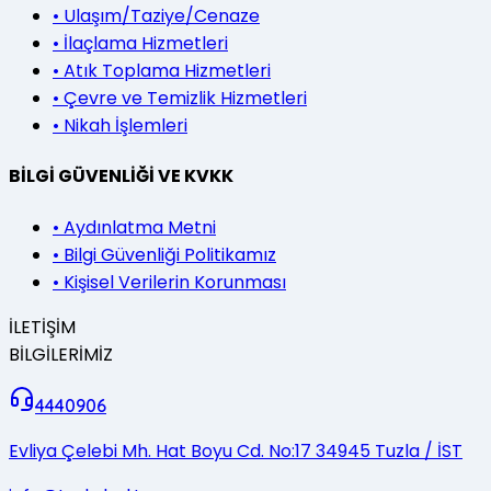
•
Ulaşım/Taziye/Cenaze
•
İlaçlama Hizmetleri
•
Atık Toplama Hizmetleri
•
Çevre ve Temizlik Hizmetleri
•
Nikah İşlemleri
BİLGİ GÜVENLİĞİ VE KVKK
•
Aydınlatma Metni
•
Bilgi Güvenliği Politikamız
•
Kişisel Verilerin Korunması
İLETİŞİM
BİLGİLERİMİZ
4440906
Evliya Çelebi Mh. Hat Boyu Cd. No:17 34945 Tuzla / İST