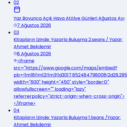
02
Yaz Boyunca Açık Hava Atölye Günleri Ağustos Ayı
7 Ağustos 2026
03
Kitapların İzinde: Yazarla Buluşma 2.seans / Yazar:
Ahmet Bekdemir
8 Ağustos 2026
<iframe
src="https://www.google.com/maps/embed?
pb=!1m18!1m12!1m3!1d3017.852484798008!2d29.29
width="600" height="450" style="border:0;"
allowfullscreen="" loading="lazy"
referrerpolicy="strict-origin-when-cross-origin">
</iframe>
04
Kitapların İzinde: Yazarla Buluşma 1.Seans /Yazar:
Ahmet Bekdemir