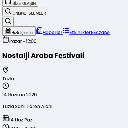
BİZE ULAŞIN
ONLINE İŞLEMLER
Haberler
Etkinlikler
E
Eczane
Hızlı İşlemler
Pazar
• 12:00
Nostalji Araba Festivali
Tuzla
14 Haziran 2026
Tuzla Sahil Tören Alanı
14 Haz Paz