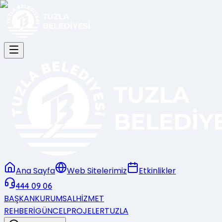
Ana Sayfa
Web Sitelerimiz
Etkinlikler
444 09 06
BAŞKAN
KURUMSAL
HİZMET
REHBERİ
GÜNCEL
PROJELER
TUZLA