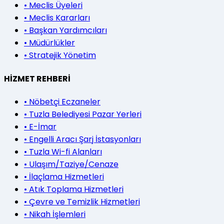
•
Meclis Üyeleri
•
Meclis Kararları
•
Başkan Yardımcıları
•
Müdürlükler
•
Stratejik Yönetim
HİZMET REHBERİ
•
Nöbetçi Eczaneler
•
Tuzla Belediyesi Pazar Yerleri
•
E-İmar
•
Engelli Aracı Şarj İstasyonları
•
Tuzla Wi-fi Alanları
•
Ulaşım/Taziye/Cenaze
•
İlaçlama Hizmetleri
•
Atık Toplama Hizmetleri
•
Çevre ve Temizlik Hizmetleri
•
Nikah İşlemleri