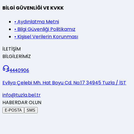
BİLGİ GÜVENLİĞİ VE KVKK
•
Aydınlatma Metni
•
Bilgi Güvenliği Politikamız
•
Kişisel Verilerin Korunması
İLETİŞİM
BİLGİLERİMİZ
4440906
Evliya Çelebi Mh. Hat Boyu Cd. No:17 34945 Tuzla / İST
info@tuzla.bel.tr
HABERDAR OLUN
E-POSTA
SMS