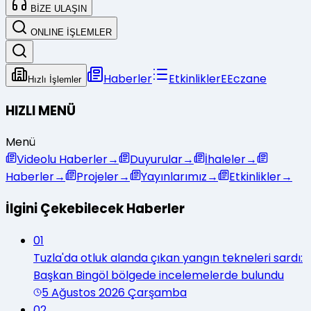
BİZE ULAŞIN
ONLINE İŞLEMLER
Haberler
Etkinlikler
E
Eczane
Hızlı İşlemler
HIZLI MENÜ
Menü
Videolu Haberler
→
Duyurular
→
İhaleler
→
Haberler
→
Projeler
→
Yayınlarımız
→
Etkinlikler
→
İlgini Çekebilecek Haberler
01
Tuzla'da otluk alanda çıkan yangın tekneleri sardı:
Başkan Bingöl bölgede incelemelerde bulundu
5 Ağustos 2026 Çarşamba
02