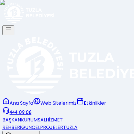
Ana Sayfa
Web Sitelerimiz
Etkinlikler
444 09 06
BAŞKAN
KURUMSAL
HİZMET
REHBERİ
GÜNCEL
PROJELER
TUZLA