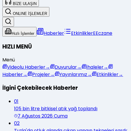
BİZE ULAŞIN
ONLINE İŞLEMLER
Haberler
Etkinlikler
E
Eczane
Hızlı İşlemler
HIZLI MENÜ
Menü
Videolu Haberler
→
Duyurular
→
İhaleler
→
Haberler
→
Projeler
→
Yayınlarımız
→
Etkinlikler
→
İlgini Çekebilecek Haberler
01
105 bin litre bitkisel atık yağ toplandı
7 Ağustos 2026 Cuma
02
Tuzla'da otluk alanda çıkan yangın tekneleri sardı: