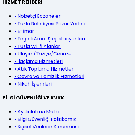
HİZMET REHBERİ
•
Nöbetçi Eczaneler
•
Tuzla Belediyesi Pazar Yerleri
•
E-İmar
•
Engelli Aracı Şarj İstasyonları
•
Tuzla Wi-fi Alanları
•
Ulaşım/Taziye/Cenaze
•
İlaçlama Hizmetleri
•
Atık Toplama Hizmetleri
•
Çevre ve Temizlik Hizmetleri
•
Nikah İşlemleri
BİLGİ GÜVENLİĞİ VE KVKK
•
Aydınlatma Metni
•
Bilgi Güvenliği Politikamız
•
Kişisel Verilerin Korunması