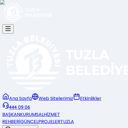
Ana Sayfa
Web Sitelerimiz
Etkinlikler
444 09 06
BAŞKAN
KURUMSAL
HİZMET
REHBERİ
GÜNCEL
PROJELER
TUZLA