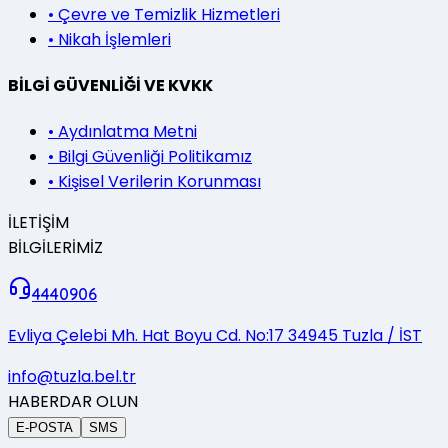
•
Çevre ve Temizlik Hizmetleri
•
Nikah İşlemleri
BİLGİ GÜVENLİĞİ VE KVKK
•
Aydınlatma Metni
•
Bilgi Güvenliği Politikamız
•
Kişisel Verilerin Korunması
İLETİŞİM
BİLGİLERİMİZ
4440906
Evliya Çelebi Mh. Hat Boyu Cd. No:17 34945 Tuzla / İST
info@tuzla.bel.tr
HABERDAR OLUN
E-POSTA
SMS