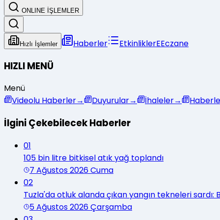
ONLINE İŞLEMLER
Haberler
Etkinlikler
E
Eczane
Hızlı İşlemler
HIZLI MENÜ
Menü
Videolu Haberler
→
Duyurular
→
İhaleler
→
Haberle
İlgini Çekebilecek Haberler
01
105 bin litre bitkisel atık yağ toplandı
7 Ağustos 2026 Cuma
02
Tuzla'da otluk alanda çıkan yangın tekneleri sardı
5 Ağustos 2026 Çarşamba
03