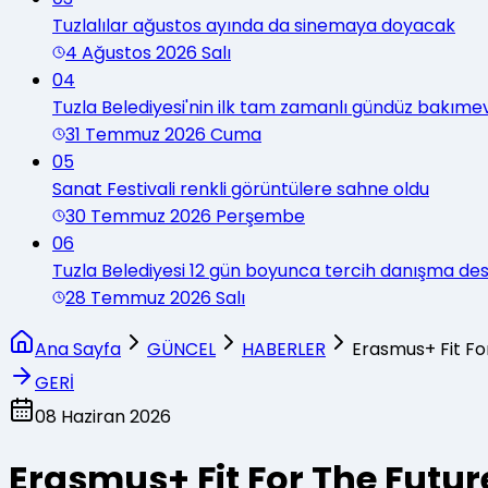
Tuzlalılar ağustos ayında da sinemaya doyacak
4 Ağustos 2026 Salı
04
Tuzla Belediyesi'nin ilk tam zamanlı gündüz bakımev
31 Temmuz 2026 Cuma
05
Sanat Festivali renkli görüntülere sahne oldu
30 Temmuz 2026 Perşembe
06
Tuzla Belediyesi 12 gün boyunca tercih danışma d
28 Temmuz 2026 Salı
Ana Sayfa
GÜNCEL
HABERLER
Erasmus+ Fit Fo
GERİ
08 Haziran 2026
Erasmus+ Fit For The Futur