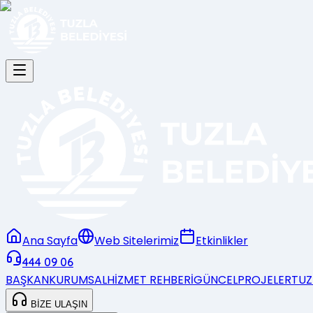
Ana Sayfa
Web Sitelerimiz
Etkinlikler
444 09 06
BAŞKAN
KURUMSAL
HİZMET REHBERİ
GÜNCEL
PROJELER
TUZ
BİZE ULAŞIN