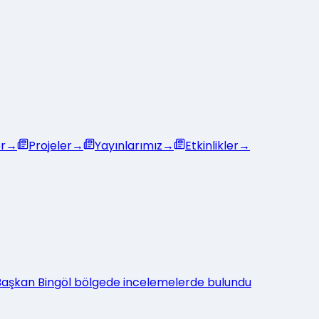
r
→
Projeler
→
Yayınlarımız
→
Etkinlikler
→
: Başkan Bingöl bölgede incelemelerde bulundu