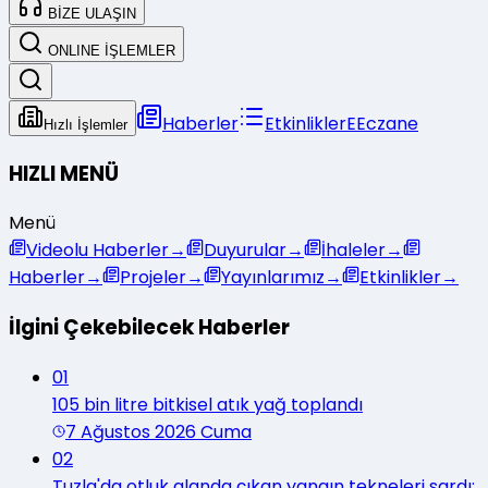
BİZE ULAŞIN
ONLINE İŞLEMLER
Haberler
Etkinlikler
E
Eczane
Hızlı İşlemler
HIZLI MENÜ
Menü
Videolu Haberler
→
Duyurular
→
İhaleler
→
Haberler
→
Projeler
→
Yayınlarımız
→
Etkinlikler
→
İlgini Çekebilecek Haberler
01
105 bin litre bitkisel atık yağ toplandı
7 Ağustos 2026 Cuma
02
Tuzla'da otluk alanda çıkan yangın tekneleri sardı: