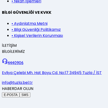
•
Nikah İşlemleri
BİLGİ GÜVENLİĞİ VE KVKK
•
Aydınlatma Metni
•
Bilgi Güvenliği Politikamız
•
Kişisel Verilerin Korunması
İLETİŞİM
BİLGİLERİMİZ
4440906
Evliya Çelebi Mh. Hat Boyu Cd. No:17 34945 Tuzla / İST
info@tuzla.bel.tr
HABERDAR OLUN
E-POSTA
SMS