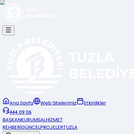
Ana Sayfa
Web Sitelerimiz
Etkinlikler
444 09 06
BAŞKAN
KURUMSAL
HİZMET
REHBERİ
GÜNCEL
PROJELER
TUZLA