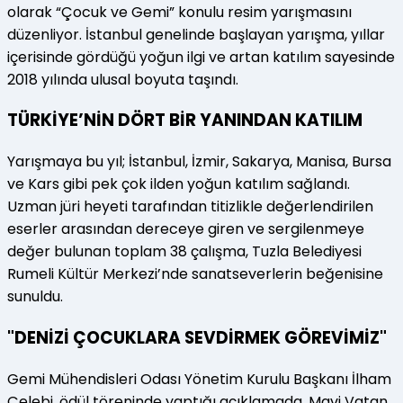
olarak “Çocuk ve Gemi” konulu resim yarışmasını
düzenliyor. İstanbul genelinde başlayan yarışma, yıllar
içerisinde gördüğü yoğun ilgi ve artan katılım sayesinde
2018 yılında ulusal boyuta taşındı.
TÜRKİYE’NİN DÖRT BİR YANINDAN KATILIM
Yarışmaya bu yıl; İstanbul, İzmir, Sakarya, Manisa, Bursa
ve Kars gibi pek çok ilden yoğun katılım sağlandı.
Uzman jüri heyeti tarafından titizlikle değerlendirilen
eserler arasından dereceye giren ve sergilenmeye
değer bulunan toplam 38 çalışma, Tuzla Belediyesi
Rumeli Kültür Merkezi’nde sanatseverlerin beğenisine
sunuldu.
"DENİZİ ÇOCUKLARA SEVDİRMEK GÖREVİMİZ"
Gemi Mühendisleri Odası Yönetim Kurulu Başkanı İlham
Çelebi, ödül töreninde yaptığı açıklamada, Mavi Vatan