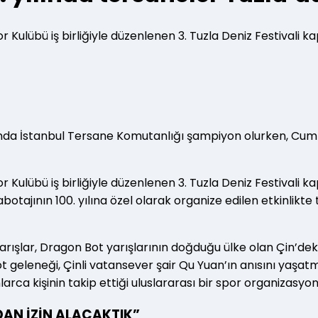
por Kulübü iş birliğiyle düzenlenen 3. Tuzla Deniz Festivali
nda İstanbul Tersane Komutanlığı şampiyon olurken, Cumhur
por Kulübü iş birliğiyle düzenlenen 3. Tuzla Deniz Festivali
ajının 100. yılına özel olarak organize edilen etkinlikte t
rışlar, Dragon Bot yarışlarının doğduğu ülke olan Çin’deki
 Bot geleneği, Çinli vatansever şair Qu Yuan’ın anısını y
larca kişinin takip ettiği uluslararası bir spor organizasy
DAN İZİN ALACAKTIK”