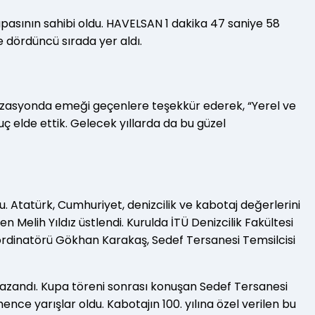
upasının sahibi oldu. HAVELSAN 1 dakika 47 saniye 58
le dördüncü sırada yer aldı.
izasyonda emeği geçenlere teşekkür ederek, “Yerel ve
ç elde ettik. Gelecek yıllarda da bu güzel
u. Atatürk, Cumhuriyet, denizcilik ve kabotaj değerlerini
Melih Yıldız üstlendi. Kurulda İTÜ Denizcilik Fakültesi
ordinatörü Gökhan Karakaş, Sedef Tersanesi Temsilcisi
 kazandı. Kupa töreni sonrası konuşan Sedef Tersanesi
e yarışlar oldu. Kabotajın 100. yılına özel verilen bu