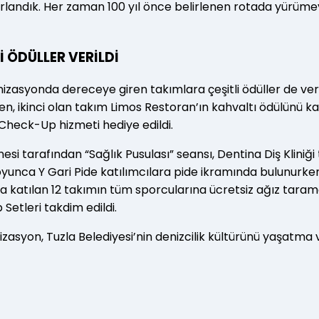
rlandık. Her zaman 100 yıl önce belirlenen rotada yürüme
İ ÖDÜLLER VERİLDİ
anizasyonda dereceye giren takımlara çeşitli ödüller de ver
en, ikinci olan takım Limos Restoran’ın kahvaltı ödülünü 
 Check-Up hizmeti hediye edildi.
esi tarafından “Sağlık Pusulası” seansı, Dentina Diş Kliniğ
 boyunca Y Gari Pide katılımcılara pide ikramında bulunurken
ya katılan 12 takımın tüm sporcularına ücretsiz ağız tarama
Setleri takdim edildi.
izasyon, Tuzla Belediyesi’nin denizcilik kültürünü yaşatma