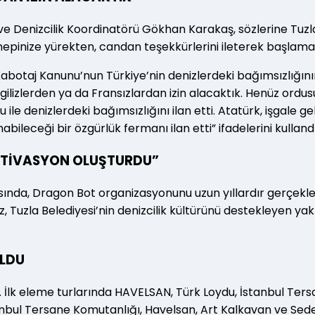
 ve Denizcilik Koordinatörü Gökhan Karakaş, sözlerine Tuzla
 hepinize yürekten, candan teşekkürlerini ileterek başlama
 Kabotaj Kanunu’nun Türkiye’nin denizlerdeki bağımsızlığın
gilizlerden ya da Fransızlardan izin alacaktık. Henüz ord
 denizlerdeki bağımsızlığını ilan etti. Atatürk, işgale ge
bileceği bir özgürlük fermanı ilan etti” ifadelerini kullandı
 MOTİVASYON OLUŞTURDU”
nda, Dragon Bot organizasyonunu uzun yıllardır gerçekleşti
z, Tuzla Belediyesi’nin denizcilik kültürünü destekleyen y
OLDU
. İlk eleme turlarında HAVELSAN, Türk Loydu, İstanbul Ter
stanbul Tersane Komutanlığı, Havelsan, Art Kalkavan ve Sed