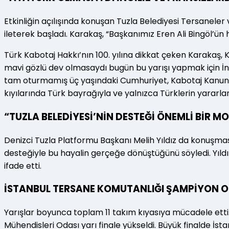
Etkinliğin açılışında konuşan Tuzla Belediyesi Tersaneler
ileterek başladı. Karakaş, “Başkanımız Eren Ali Bingöl’ün
Türk Kabotaj Hakkı’nın 100. yılına dikkat çeken Karakaş,
mavi gözlü dev olmasaydı bugün bu yarışı yapmak için İn
tam oturmamış üç yaşındaki Cumhuriyet, Kabotaj Kanunu ile
kıyılarında Türk bayrağıyla ve yalnızca Türklerin yararlana
“TUZLA BELEDİYESİ’NİN DESTEĞİ ÖNEMLİ BİR
Denizci Tuzla Platformu Başkanı Melih Yıldız da konuşması
desteğiyle bu hayalin gerçeğe dönüştüğünü söyledi. Yıldı
ifade etti.
İSTANBUL TERSANE KOMUTANLIĞI ŞAMPİYON 
Yarışlar boyunca toplam 11 takım kıyasıya mücadele etti
Mühendisleri Odası yarı finale yükseldi. Büyük finalde İ