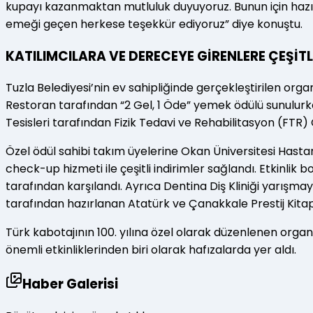
kupayı kazanmaktan mutluluk duyuyoruz. Bunun için hazı
emeği geçen herkese teşekkür ediyoruz” diye konuştu.
KATILIMCILARA VE DERECEYE GİRENLERE ÇEŞİTL
Tuzla Belediyesi’nin ev sahipliğinde gerçekleştirilen org
Restoran tarafından “2 Gel, 1 Öde” yemek ödülü sunulurk
Tesisleri tarafından Fizik Tedavi ve Rehabilitasyon (FTR)
Özel ödül sahibi takım üyelerine Okan Üniversitesi Hastan
check-up hizmeti ile çeşitli indirimler sağlandı. Etkinlik
tarafından karşılandı. Ayrıca Dentina Diş Kliniği yarışma
tarafından hazırlanan Atatürk ve Çanakkale Prestij Kitap 
Türk kabotajının 100. yılına özel olarak düzenlenen organ
önemli etkinliklerinden biri olarak hafızalarda yer aldı.
Haber Galerisi