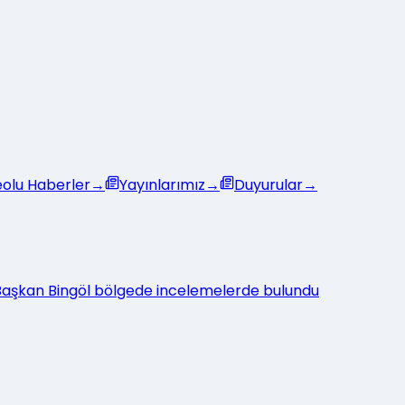
eolu Haberler
→
Yayınlarımız
→
Duyurular
→
: Başkan Bingöl bölgede incelemelerde bulundu