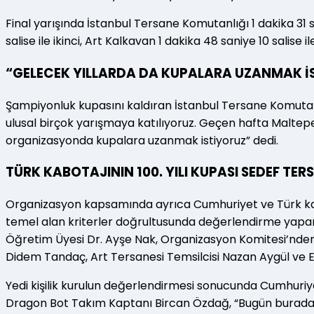
Final yarışında İstanbul Tersane Komutanlığı 1 dakika 31 
salise ile ikinci, Art Kalkavan 1 dakika 48 saniye 10 salise
“GELECEK YILLARDA DA KUPALARA UZANMAK İ
Şampiyonluk kupasını kaldıran İstanbul Tersane Komuta
ulusal birçok yarışmaya katılıyoruz. Geçen hafta Maltepe’
organizasyonda kupalara uzanmak istiyoruz” dedi.
TÜRK KABOTAJININ 100. YILI KUPASI SEDEF TER
Organizasyon kapsamında ayrıca Cumhuriyet ve Türk kabotaj
temel alan kriterler doğrultusunda değerlendirme yapan ku
Öğretim Üyesi Dr. Ayşe Nak, Organizasyon Komitesi’nden 
Didem Tandaç, Art Tersanesi Temsilcisi Nazan Aygül ve EO
Yedi kişilik kurulun değerlendirmesi sonucunda Cumhuriye
Dragon Bot Takım Kaptanı Bircan Özdağ, “Bugün burada di