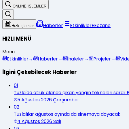
ONLINE İŞLEMLER
Haberler
Etkinlikler
E
Eczane
Hızlı İşlemler
HIZLI MENÜ
Menü
Etkinlikler
→
Haberler
→
İhaleler
→
Projeler
→
Vid
İlgini Çekebilecek Haberler
01
Tuzla'da otluk alanda çıkan yangın tekneleri sardı
5 Ağustos 2026 Çarşamba
02
Tuzlalılar ağustos ayında da sinemaya doyacak
4 Ağustos 2026 Salı
03