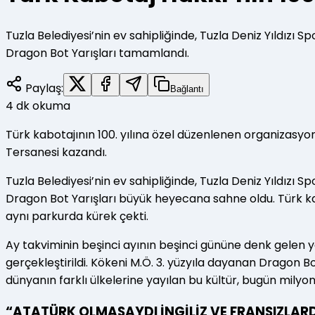
Tuzla Belediyesi’nin ev sahipliğinde, Tuzla Deniz Yıldızı S
Dragon Bot Yarışları tamamlandı.
Paylaş:
Bağlantı
4
dk okuma
Türk kabotajının 100. yılına özel düzenlenen organizasyo
Tersanesi kazandı.
Tuzla Belediyesi’nin ev sahipliğinde, Tuzla Deniz Yıldızı S
Dragon Bot Yarışları büyük heyecana sahne oldu. Türk kabot
aynı parkurda kürek çekti.
Ay takviminin beşinci ayının beşinci gününe denk gelen ya
gerçekleştirildi. Kökeni M.Ö. 3. yüzyıla dayanan Dragon
dünyanın farklı ülkelerine yayılan bu kültür, bugün milyon
“ATATÜRK OLMASAYDI İNGİLİZ VE FRANSIZLAR