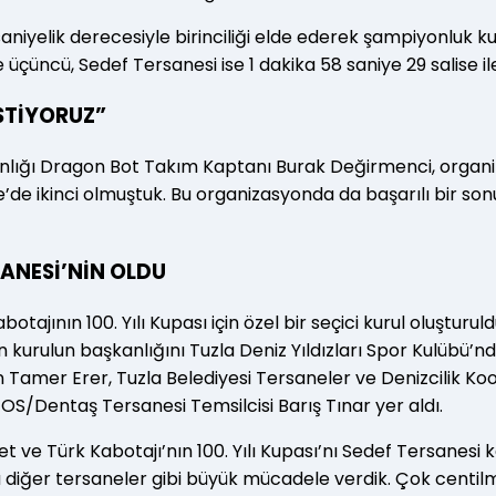
saniyelik derecesiyle birinciliği elde ederek şampiyonluk k
 ile üçüncü, Sedef Tersanesi ise 1 dakika 58 saniye 29 salise i
STİYORUZ”
nlığı Dragon Bot Takım Kaptanı Burak Değirmenci, organ
de ikinci olmuştuk. Bu organizasyonda da başarılı bir sonu
SANESİ’NİN OLDU
ının 100. Yılı Kupası için özel bir seçici kurul oluşturuld
rulun başkanlığını Tuzla Deniz Yıldızları Spor Kulübü’nden 
Tamer Erer, Tuzla Belediyesi Tersaneler ve Denizcilik Ko
S/Dentaş Tersanesi Temsilcisi Barış Tınar yer aldı.
t ve Türk Kabotajı’nın 100. Yılı Kupası’nı Sedef Tersanesi
ğer tersaneler gibi büyük mücadele verdik. Çok centilmenc