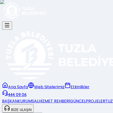
Ana Sayfa
Web Sitelerimiz
Etkinlikler
444 09 06
BAŞKAN
KURUMSAL
HİZMET REHBERİ
GÜNCEL
PROJELER
TUZ
BİZE ULAŞIN