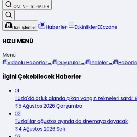
ONLINE İŞLEMLER
Haberler
Etkinlikler
E
Eczane
Hızlı İşlemler
HIZLI MENÜ
Menü
Videolu Haberler
→
Duyurular
→
İhaleler
→
Haberle
İlgini Çekebilecek Haberler
01
Tuzla'da otluk alanda çıkan yangın tekneleri sardı
5 Ağustos 2026 Çarşamba
02
Tuzlalılar ağustos ayında da sinemaya doyacak
4 Ağustos 2026 Salı
03