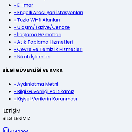
•
E-İmar
•
Engelli Aracı Şarj İstasyonları
•
Tuzla Wi-fi Alanları
•
Ulaşım/Taziye/Cenaze
•
İlaçlama Hizmetleri
•
Atık Toplama Hizmetleri
•
Çevre ve Temizlik Hizmetleri
•
Nikah İşlemleri
BİLGİ GÜVENLİĞİ VE KVKK
•
Aydınlatma Metni
•
Bilgi Güvenliği Politikamız
•
Kişisel Verilerin Korunması
İLETİŞİM
BİLGİLERİMİZ
4440906