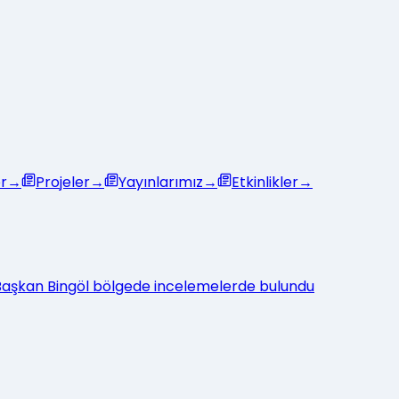
r
→
Projeler
→
Yayınlarımız
→
Etkinlikler
→
: Başkan Bingöl bölgede incelemelerde bulundu