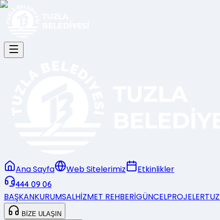
Ana Sayfa
Web Sitelerimiz
Etkinlikler
444 09 06
BAŞKAN
KURUMSAL
HİZMET REHBERİ
GÜNCEL
PROJELER
TUZ
BİZE ULAŞIN