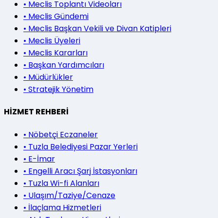
•
Meclis Toplantı Videoları
•
Meclis Gündemi
•
Meclis Başkan Vekili ve Divan Katipleri
•
Meclis Üyeleri
•
Meclis Kararları
•
Başkan Yardımcıları
•
Müdürlükler
•
Stratejik Yönetim
HİZMET REHBERİ
•
Nöbetçi Eczaneler
•
Tuzla Belediyesi Pazar Yerleri
•
E-İmar
•
Engelli Aracı Şarj İstasyonları
•
Tuzla Wi-fi Alanları
•
Ulaşım/Taziye/Cenaze
•
İlaçlama Hizmetleri