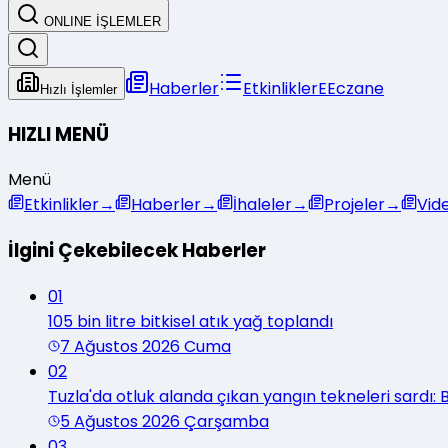
ONLINE İŞLEMLER
Haberler
Etkinlikler
E
Eczane
Hızlı İşlemler
HIZLI MENÜ
Menü
Etkinlikler
→
Haberler
→
İhaleler
→
Projeler
→
Vid
İlgini Çekebilecek Haberler
01
105 bin litre bitkisel atık yağ toplandı
7 Ağustos 2026 Cuma
02
Tuzla'da otluk alanda çıkan yangın tekneleri sardı
5 Ağustos 2026 Çarşamba
03