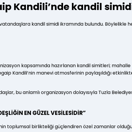
ip Kandili’nde kandil simid
nde vatandaşlara kandil simidi ikramında bulundu. Böylelik
nizasyon kapsamında hazırlanan kandil simitleri; mahalle m
Regaip Kandili’nin manevi atmosferinin paylaşıldığı etkinlik
şlar, bu anlamlı organizasyon dolayısıyla Tuzla Belediye
ŞLİĞİN EN GÜZEL VESİLESİDİR”
inin toplumsal birlikteliği güçlendiren özel zamanlar olduğu