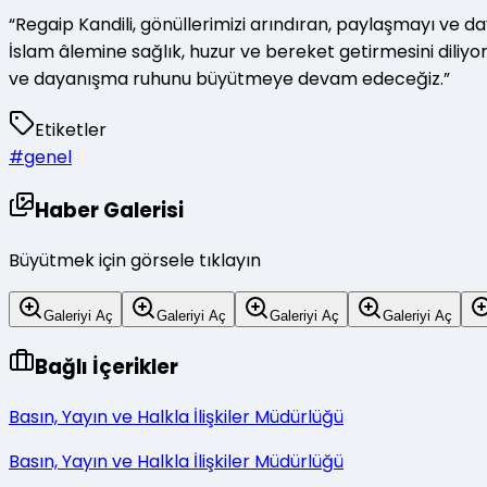
“Regaip Kandili, gönüllerimizi arındıran, paylaşmayı ve
İslam âlemine sağlık, huzur ve bereket getirmesini dili
ve dayanışma ruhunu büyütmeye devam edeceğiz.”
Etiketler
#
genel
Haber Galerisi
Büyütmek için görsele tıklayın
Galeriyi Aç
Galeriyi Aç
Galeriyi Aç
Galeriyi Aç
Bağlı İçerikler
Basın, Yayın ve Halkla İlişkiler Müdürlüğü
Basın, Yayın ve Halkla İlişkiler Müdürlüğü