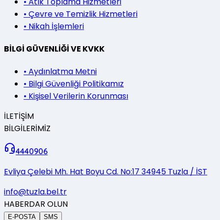
•
Atık Toplama Hizmetleri
•
Çevre ve Temizlik Hizmetleri
•
Nikah İşlemleri
BİLGİ GÜVENLİĞİ VE KVKK
•
Aydınlatma Metni
•
Bilgi Güvenliği Politikamız
•
Kişisel Verilerin Korunması
İLETİŞİM
BİLGİLERİMİZ
4440906
Evliya Çelebi Mh. Hat Boyu Cd. No:17 34945 Tuzla / İST
info@tuzla.bel.tr
HABERDAR OLUN
E-POSTA
SMS