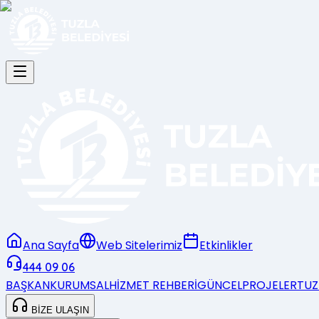
Ana Sayfa
Web Sitelerimiz
Etkinlikler
444 09 06
BAŞKAN
KURUMSAL
HİZMET REHBERİ
GÜNCEL
PROJELER
TUZ
BİZE ULAŞIN