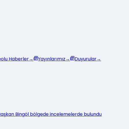
eolu Haberler
→
Yayınlarımız
→
Duyurular
→
: Başkan Bingöl bölgede incelemelerde bulundu