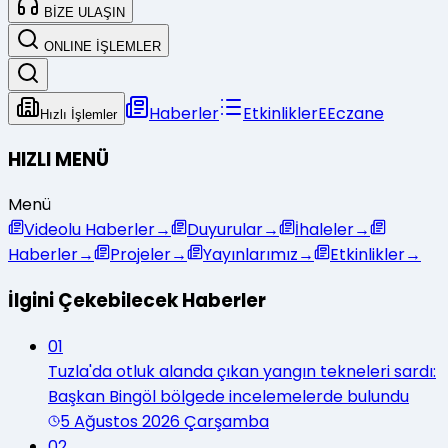
BİZE ULAŞIN
ONLINE İŞLEMLER
Haberler
Etkinlikler
E
Eczane
Hızlı İşlemler
HIZLI MENÜ
Menü
Videolu Haberler
→
Duyurular
→
İhaleler
→
Haberler
→
Projeler
→
Yayınlarımız
→
Etkinlikler
→
İlgini Çekebilecek Haberler
01
Tuzla'da otluk alanda çıkan yangın tekneleri sardı:
Başkan Bingöl bölgede incelemelerde bulundu
5 Ağustos 2026 Çarşamba
02