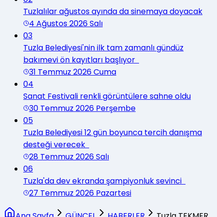
Tuzlalılar ağustos ayında da sinemaya doyacak
4 Ağustos 2026 Salı
03
Tuzla Belediyesi'nin ilk tam zamanlı gündüz
bakımevi ön kayıtları başlıyor
31 Temmuz 2026 Cuma
04
Sanat Festivali renkli görüntülere sahne oldu
30 Temmuz 2026 Perşembe
05
Tuzla Belediyesi 12 gün boyunca tercih danışma
desteği verecek
28 Temmuz 2026 Salı
06
Tuzla'da dev ekranda şampiyonluk sevinci
27 Temmuz 2026 Pazartesi
Ana Sayfa
GÜNCEL
HABERLER
Tuzla TEKMER,