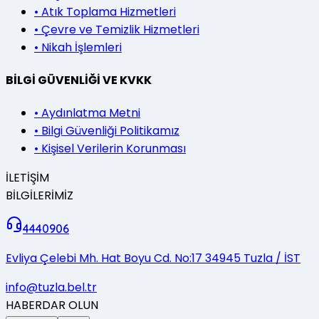
•
Atık Toplama Hizmetleri
•
Çevre ve Temizlik Hizmetleri
•
Nikah İşlemleri
BİLGİ GÜVENLİĞİ VE KVKK
•
Aydınlatma Metni
•
Bilgi Güvenliği Politikamız
•
Kişisel Verilerin Korunması
İLETİŞİM
BİLGİLERİMİZ
4440906
Evliya Çelebi Mh. Hat Boyu Cd. No:17 34945 Tuzla / İST
info@tuzla.bel.tr
HABERDAR OLUN