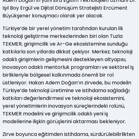
Adem Doğan’ın yanı sıra Eğitim Teknolojileri Uzmanı Dr.
Işıl Boy Ergül ve Dijital Dönüşüm Stratejisti Ercüment
Büyükşener konuşmacı olarak yer alacak.
Türkiye’de bir yerel yönetim tarafından kurulan ilk
teknoloji geliştirme merkezlerinden biri olan Tuzla
TEKMER, girişimcilik ve Ar-Ge ekosistemine sunduğu
katkılarla son yıllarda dikkat çekiyor. Merkez; teknoloji
odaklı girişimlerin gelişmesini destekleyen altyapısı,
inovasyon odaklı mentorluk programları ve sektörel iş
birlikleriyle bölgesel kalkınmada önemli bir rol
üstleniyor. Hakan Adem Doğan’ın zirvede, bu modelin
Türkiye’de teknoloji üretimine ve istihdama sağladığı
katkıları değerlendirmesi ve teknoloji ekosistemini,
yerel yönetimlerin inovasyon süreçlerindeki rolünü,
TEKMER modelini ve girişimcilik odaklı yeni iş
modellerine ilişkin görüşlerini aktarması bekleniyor.
Zirve boyunca eğitimden istihdama, sürdürülebilirlikten