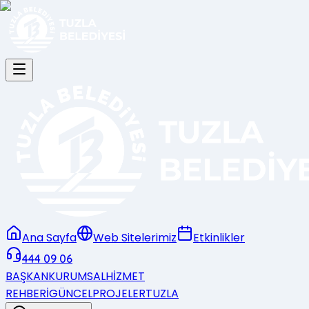
Ana Sayfa
Web Sitelerimiz
Etkinlikler
444 09 06
BAŞKAN
KURUMSAL
HİZMET
REHBERİ
GÜNCEL
PROJELER
TUZLA