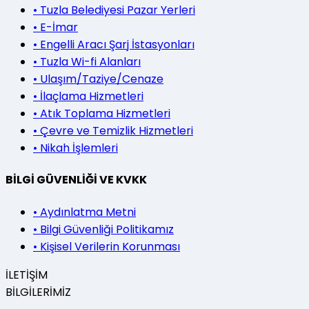
•
Tuzla Belediyesi Pazar Yerleri
•
E-İmar
•
Engelli Aracı Şarj İstasyonları
•
Tuzla Wi-fi Alanları
•
Ulaşım/Taziye/Cenaze
•
İlaçlama Hizmetleri
•
Atık Toplama Hizmetleri
•
Çevre ve Temizlik Hizmetleri
•
Nikah İşlemleri
BİLGİ GÜVENLİĞİ VE KVKK
•
Aydınlatma Metni
•
Bilgi Güvenliği Politikamız
•
Kişisel Verilerin Korunması
İLETİŞİM
BİLGİLERİMİZ