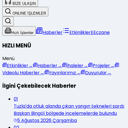
BİZE ULAŞIN
ONLINE İŞLEMLER
Haberler
Etkinlikler
E
Eczane
Hızlı İşlemler
HIZLI MENÜ
Menü
Etkinlikler
→
Haberler
→
İhaleler
→
Projeler
→
Videolu Haberler
→
Yayınlarımız
→
Duyurular
→
İlgini Çekebilecek Haberler
01
Tuzla'da otluk alanda çıkan yangın tekneleri sardı:
Başkan Bingöl bölgede incelemelerde bulundu
5 Ağustos 2026 Çarşamba
02