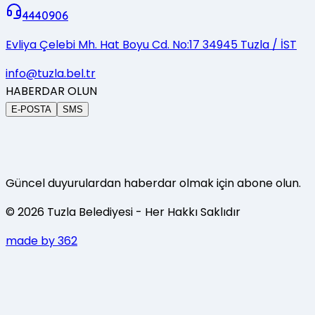
4440906
Evliya Çelebi Mh. Hat Boyu Cd. No:17 34945 Tuzla / İST
info@tuzla.bel.tr
HABERDAR OLUN
E-POSTA
SMS
Güncel duyurulardan haberdar olmak için abone olun.
©
2026
Tuzla Belediyesi
- Her Hakkı Saklıdır
made by 362