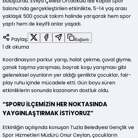
buluşturdu. Evliya Çelebi Ortaokulu İBB Kapalı Spor
Salonu’nda gerçekleştirilen etkinlikte, 5–14 yaş arası
yaklaşık 500 çocuk takım halinde yarışarak hem spor
yaptı hem de keyifli anlar yaşadı.
Paylaş:
Bağlantı
1
dk okuma
Koordinasyon parkur yarışı, halat çekme, çuval giyme,
çanak taşıma yarışması, bayrak koşu yarışması gibi
geleneksel oyunların yer aldığı şenlikte çocuklar, fair-
play ruhu içinde mücadele etti. Gün boyu süren
etkinliklerin sonunda kazananın dostluk oldu.
“SPORU İLÇEMİZİN HER NOKTASINDA
YAYGINLAŞTIRMAK İSTİYORUZ”
Etkinliğin açılışında konuşan Tuzla Belediyesi Gençlik ve
Spor Hizmetleri Müdürü Onur Ceylan, çocukların