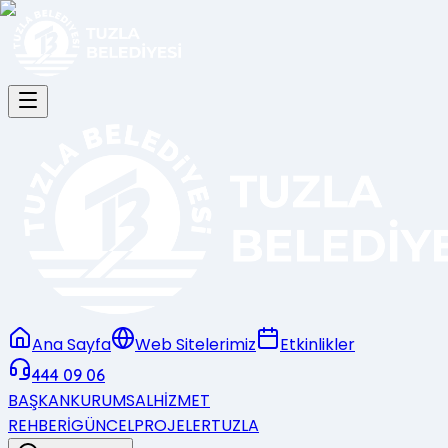
Ana Sayfa
Web Sitelerimiz
Etkinlikler
444 09 06
BAŞKAN
KURUMSAL
HİZMET
REHBERİ
GÜNCEL
PROJELER
TUZLA