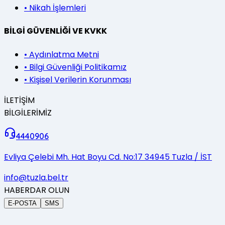
•
Nikah İşlemleri
BİLGİ GÜVENLİĞİ VE KVKK
•
Aydınlatma Metni
•
Bilgi Güvenliği Politikamız
•
Kişisel Verilerin Korunması
İLETİŞİM
BİLGİLERİMİZ
4440906
Evliya Çelebi Mh. Hat Boyu Cd. No:17 34945 Tuzla / İST
info@tuzla.bel.tr
HABERDAR OLUN
E-POSTA
SMS