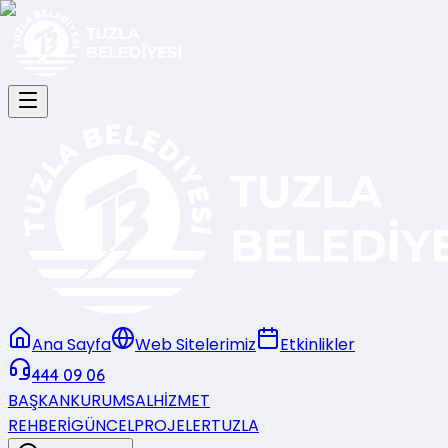
Ana Sayfa
Web Sitelerimiz
Etkinlikler
444 09 06
BAŞKAN
KURUMSAL
HİZMET
REHBERİ
GÜNCEL
PROJELER
TUZLA