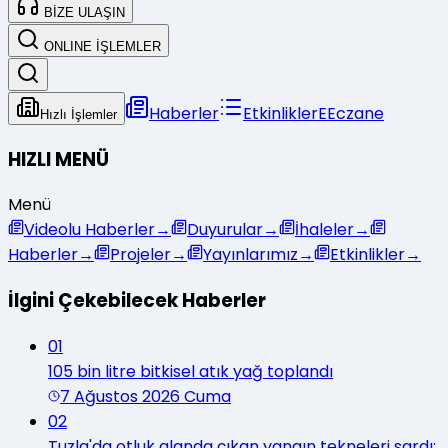
BİZE ULAŞIN
ONLINE İŞLEMLER
Haberler
Etkinlikler
E
Eczane
Hızlı İşlemler
HIZLI MENÜ
Menü
Videolu Haberler
→
Duyurular
→
İhaleler
→
Haberler
→
Projeler
→
Yayınlarımız
→
Etkinlikler
→
İlgini Çekebilecek Haberler
01
105 bin litre bitkisel atık yağ toplandı
7 Ağustos 2026 Cuma
02
Tuzla'da otluk alanda çıkan yangın tekneleri sardı: