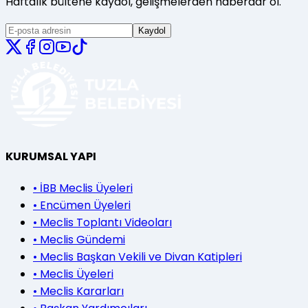
Haftalık bültene kaydol, gelişmelerden haberdar ol.
Kaydol
KURUMSAL YAPI
•
İBB Meclis Üyeleri
•
Encümen Üyeleri
•
Meclis Toplantı Videoları
•
Meclis Gündemi
•
Meclis Başkan Vekili ve Divan Katipleri
•
Meclis Üyeleri
•
Meclis Kararları