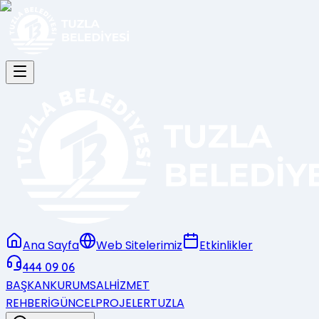
Ana Sayfa
Web Sitelerimiz
Etkinlikler
444 09 06
BAŞKAN
KURUMSAL
HİZMET
REHBERİ
GÜNCEL
PROJELER
TUZLA