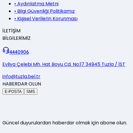
•
Aydınlatma Metni
•
Bilgi Güvenliği Politikamız
•
Kişisel Verilerin Korunması
İLETİŞİM
BİLGİLERİMİZ
4440906
Evliya Çelebi Mh. Hat Boyu Cd. No:17 34945 Tuzla / İST
info@tuzla.bel.tr
HABERDAR OLUN
E-POSTA
SMS
Güncel duyurulardan haberdar olmak için abone olun.