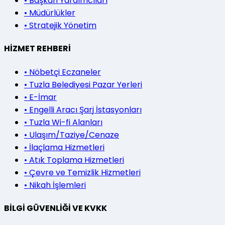
•
Başkan Yardımcıları
•
Müdürlükler
•
Stratejik Yönetim
HİZMET REHBERİ
•
Nöbetçi Eczaneler
•
Tuzla Belediyesi Pazar Yerleri
•
E-İmar
•
Engelli Aracı Şarj İstasyonları
•
Tuzla Wi-fi Alanları
•
Ulaşım/Taziye/Cenaze
•
İlaçlama Hizmetleri
•
Atık Toplama Hizmetleri
•
Çevre ve Temizlik Hizmetleri
•
Nikah İşlemleri
BİLGİ GÜVENLİĞİ VE KVKK