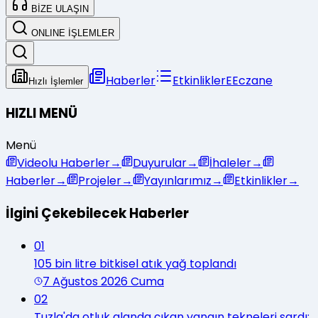
BİZE ULAŞIN
ONLINE İŞLEMLER
Haberler
Etkinlikler
E
Eczane
Hızlı İşlemler
HIZLI MENÜ
Menü
Videolu Haberler
→
Duyurular
→
İhaleler
→
Haberler
→
Projeler
→
Yayınlarımız
→
Etkinlikler
→
İlgini Çekebilecek Haberler
01
105 bin litre bitkisel atık yağ toplandı
7 Ağustos 2026 Cuma
02
Tuzla'da otluk alanda çıkan yangın tekneleri sardı: