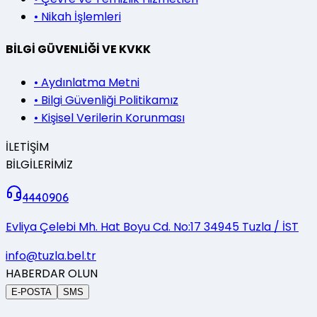
•
Nikah İşlemleri
BİLGİ GÜVENLİĞİ VE KVKK
•
Aydınlatma Metni
•
Bilgi Güvenliği Politikamız
•
Kişisel Verilerin Korunması
İLETİŞİM
BİLGİLERİMİZ
4440906
Evliya Çelebi Mh. Hat Boyu Cd. No:17 34945 Tuzla / İST
info@tuzla.bel.tr
HABERDAR OLUN
E-POSTA
SMS