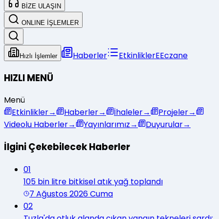
BİZE ULAŞIN
ONLINE İŞLEMLER
Haberler
Etkinlikler
E
Eczane
Hızlı İşlemler
HIZLI MENÜ
Menü
Etkinlikler
→
Haberler
→
İhaleler
→
Projeler
→
Videolu Haberler
→
Yayınlarımız
→
Duyurular
→
İlgini Çekebilecek Haberler
01
105 bin litre bitkisel atık yağ toplandı
7 Ağustos 2026 Cuma
02
Tuzla'da otluk alanda çıkan yangın tekneleri sardı: