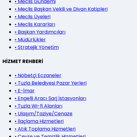
•
Meclis Gündemi
•
Meclis Başkan Vekili ve Divan Katipleri
•
Meclis Üyeleri
•
Meclis Kararları
•
Başkan Yardımcıları
•
Müdürlükler
•
Stratejik Yönetim
HİZMET REHBERİ
•
Nöbetçi Eczaneler
•
Tuzla Belediyesi Pazar Yerleri
•
E-İmar
•
Engelli Aracı Şarj İstasyonları
•
Tuzla Wi-fi Alanları
•
Ulaşım/Taziye/Cenaze
•
İlaçlama Hizmetleri
•
Atık Toplama Hizmetleri
•
Çevre ve Temizlik Hizmetleri