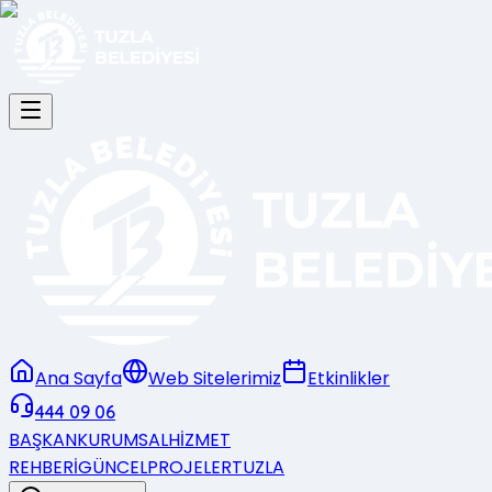
Ana Sayfa
Web Sitelerimiz
Etkinlikler
444 09 06
BAŞKAN
KURUMSAL
HİZMET
REHBERİ
GÜNCEL
PROJELER
TUZLA