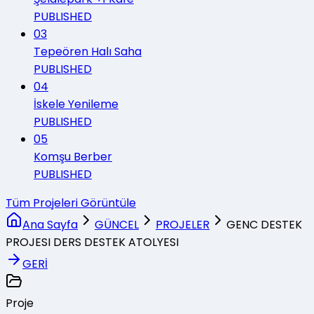
PUBLISHED
03
Tepeören Halı Saha
PUBLISHED
04
İskele Yenileme
PUBLISHED
05
Komşu Berber
PUBLISHED
Tüm Projeleri Görüntüle
Ana Sayfa
GÜNCEL
PROJELER
GENC DESTEK
PROJESI DERS DESTEK ATOLYESI
GERİ
Proje