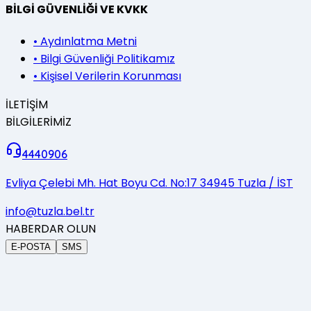
BİLGİ GÜVENLİĞİ VE KVKK
•
Aydınlatma Metni
•
Bilgi Güvenliği Politikamız
•
Kişisel Verilerin Korunması
İLETİŞİM
BİLGİLERİMİZ
4440906
Evliya Çelebi Mh. Hat Boyu Cd. No:17 34945 Tuzla / İST
info@tuzla.bel.tr
HABERDAR OLUN
E-POSTA
SMS