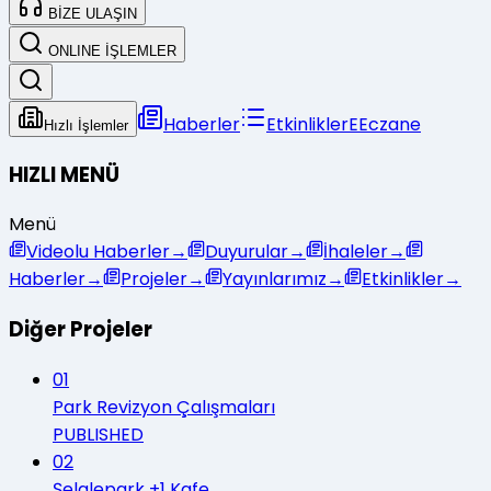
BİZE ULAŞIN
ONLINE İŞLEMLER
Haberler
Etkinlikler
E
Eczane
Hızlı İşlemler
HIZLI MENÜ
Menü
Videolu Haberler
→
Duyurular
→
İhaleler
→
Haberler
→
Projeler
→
Yayınlarımız
→
Etkinlikler
→
Diğer Projeler
01
Park Revizyon Çalışmaları
PUBLISHED
02
Şelalepark +1 Kafe