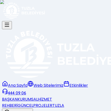
Ana Sayfa
Web Sitelerimiz
Etkinlikler
444 09 06
BAŞKAN
KURUMSAL
HİZMET
REHBERİ
GÜNCEL
PROJELER
TUZLA