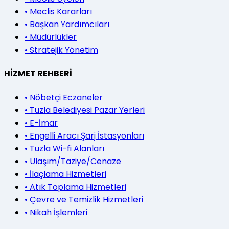
•
Meclis Kararları
•
Başkan Yardımcıları
•
Müdürlükler
•
Stratejik Yönetim
HİZMET REHBERİ
•
Nöbetçi Eczaneler
•
Tuzla Belediyesi Pazar Yerleri
•
E-İmar
•
Engelli Aracı Şarj İstasyonları
•
Tuzla Wi-fi Alanları
•
Ulaşım/Taziye/Cenaze
•
İlaçlama Hizmetleri
•
Atık Toplama Hizmetleri
•
Çevre ve Temizlik Hizmetleri
•
Nikah İşlemleri