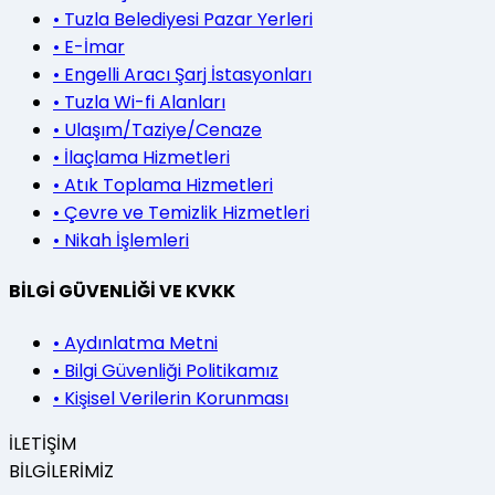
•
Tuzla Belediyesi Pazar Yerleri
•
E-İmar
•
Engelli Aracı Şarj İstasyonları
•
Tuzla Wi-fi Alanları
•
Ulaşım/Taziye/Cenaze
•
İlaçlama Hizmetleri
•
Atık Toplama Hizmetleri
•
Çevre ve Temizlik Hizmetleri
•
Nikah İşlemleri
BİLGİ GÜVENLİĞİ VE KVKK
•
Aydınlatma Metni
•
Bilgi Güvenliği Politikamız
•
Kişisel Verilerin Korunması
İLETİŞİM
BİLGİLERİMİZ