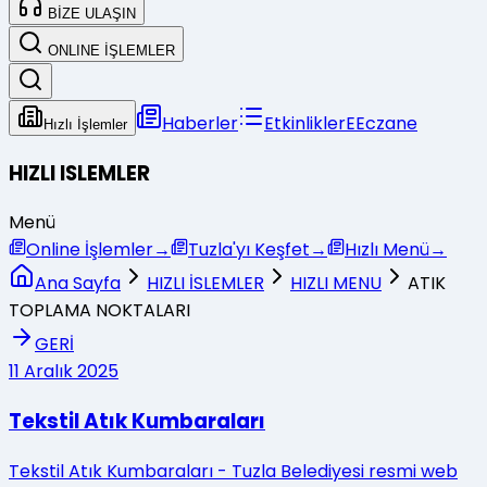
BİZE ULAŞIN
ONLINE İŞLEMLER
Haberler
Etkinlikler
E
Eczane
Hızlı İşlemler
HIZLI ISLEMLER
Menü
Online İşlemler
→
Tuzla'yı Keşfet
→
Hızlı Menü
→
Ana Sayfa
HIZLI İSLEMLER
HIZLI MENU
ATIK
TOPLAMA NOKTALARI
GERİ
11
Aralık
2025
Tekstil Atık Kumbaraları
Tekstil Atık Kumbaraları - Tuzla Belediyesi resmi web