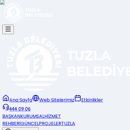
Ana Sayfa
Web Sitelerimiz
Etkinlikler
444 09 06
BAŞKAN
KURUMSAL
HİZMET
REHBERİ
GÜNCEL
PROJELER
TUZLA