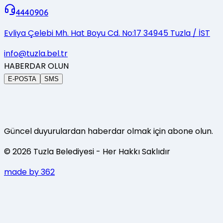
4440906
Evliya Çelebi Mh. Hat Boyu Cd. No:17 34945 Tuzla / İST
info@tuzla.bel.tr
HABERDAR OLUN
E-POSTA
SMS
Güncel duyurulardan haberdar olmak için abone olun.
©
2026
Tuzla Belediyesi
- Her Hakkı Saklıdır
made by 362