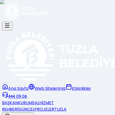
Ana Sayfa
Web Sitelerimiz
Etkinlikler
444 09 06
BAŞKAN
KURUMSAL
HİZMET
REHBERİ
GÜNCEL
PROJELER
TUZLA