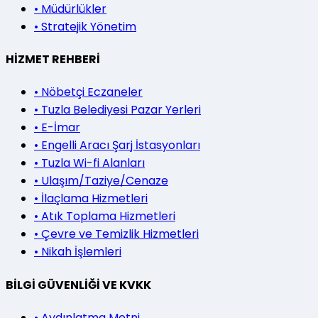
•
Müdürlükler
•
Stratejik Yönetim
HİZMET REHBERİ
•
Nöbetçi Eczaneler
•
Tuzla Belediyesi Pazar Yerleri
•
E-İmar
•
Engelli Aracı Şarj İstasyonları
•
Tuzla Wi-fi Alanları
•
Ulaşım/Taziye/Cenaze
•
İlaçlama Hizmetleri
•
Atık Toplama Hizmetleri
•
Çevre ve Temizlik Hizmetleri
•
Nikah İşlemleri
BİLGİ GÜVENLİĞİ VE KVKK
•
Aydınlatma Metni