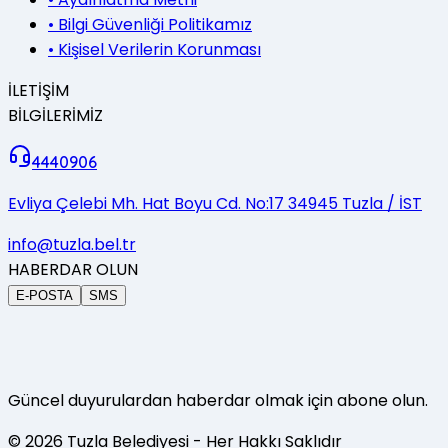
•
Bilgi Güvenliği Politikamız
•
Kişisel Verilerin Korunması
İLETİŞİM
BİLGİLERİMİZ
4440906
Evliya Çelebi Mh. Hat Boyu Cd. No:17 34945 Tuzla / İST
info@tuzla.bel.tr
HABERDAR OLUN
E-POSTA
SMS
Güncel duyurulardan haberdar olmak için abone olun.
©
2026
Tuzla Belediyesi
- Her Hakkı Saklıdır