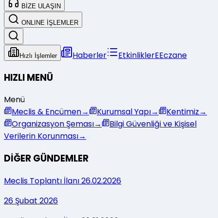
BİZE ULAŞIN
ONLINE İŞLEMLER
Haberler
Etkinlikler
E
Eczane
Hızlı İşlemler
HIZLI MENÜ
Menü
Meclis & Encümen
→
Kurumsal Yapı
→
Kentimiz
→
Organizasyon Şeması
→
Bilgi Güvenliği ve Kişisel
Verilerin Korunması
→
DİĞER GÜNDEMLER
Meclis Toplantı İlanı 26.02.2026
26 Şubat 2026