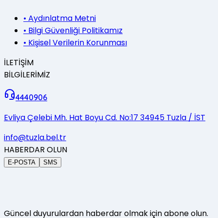
•
Aydınlatma Metni
•
Bilgi Güvenliği Politikamız
•
Kişisel Verilerin Korunması
İLETİŞİM
BİLGİLERİMİZ
4440906
Evliya Çelebi Mh. Hat Boyu Cd. No:17 34945 Tuzla / İST
info@tuzla.bel.tr
HABERDAR OLUN
E-POSTA
SMS
Güncel duyurulardan haberdar olmak için abone olun.