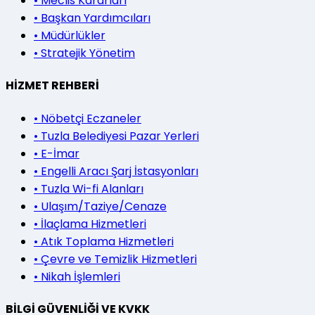
•
Meclis Kararları
•
Başkan Yardımcıları
•
Müdürlükler
•
Stratejik Yönetim
HİZMET REHBERİ
•
Nöbetçi Eczaneler
•
Tuzla Belediyesi Pazar Yerleri
•
E-İmar
•
Engelli Aracı Şarj İstasyonları
•
Tuzla Wi-fi Alanları
•
Ulaşım/Taziye/Cenaze
•
İlaçlama Hizmetleri
•
Atık Toplama Hizmetleri
•
Çevre ve Temizlik Hizmetleri
•
Nikah İşlemleri
BİLGİ GÜVENLİĞİ VE KVKK