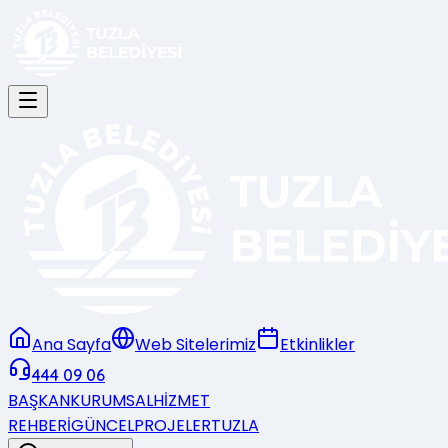
Ana Sayfa
Web Sitelerimiz
Etkinlikler
444 09 06
BAŞKAN
KURUMSAL
HİZMET
REHBERİ
GÜNCEL
PROJELER
TUZLA